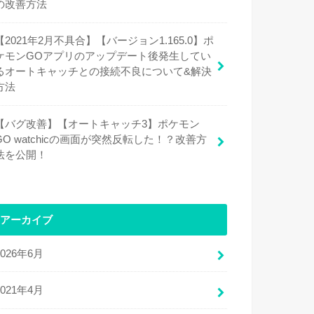
の改善方法
【2021年2月不具合】【バージョン1.165.0】ポ
ケモンGOアプリのアップデート後発生してい
るオートキャッチとの接続不良について&解決
方法
【バグ改善】【オートキャッチ3】ポケモン
GO watchicの画面が突然反転した！？改善方
法を公開！
アーカイブ
2026年6月
2021年4月